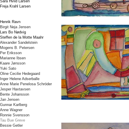
Sara Hviid Larsen
Freja Krahl Larsen
Henrik Ravn
Birgit Neja Jensen
Lars Bo Nødvig
Steffen de la Motte Maahr
Alexander Sandelstein
Mogens B. Petersen
Per Eriksson
Marianne Ibsen
Kaare Jønsson
Yuki Sato
Oline Cecilie Hedegaard
Inger Helene Adserballe
Anne Marie Penelosa Schröder
Jesper Haxtavsen
Bente Johansson
Jan Jensen
Gunnar Karlberg
Anne Wagner
Ronnie Svensson
Tau Bue Greve
Bessie Getler