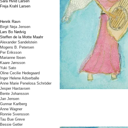
Sara Hviid Larsen
Freja Krahl Larsen
Henrik Ravn
Birgit Neja Jensen
Lars Bo Nødvig
Steffen de la Motte Maahr
Alexander Sandelstein
Mogens B. Petersen
Per Eriksson
Marianne Ibsen
Kaare Jønsson
Yuki Sato
Oline Cecilie Hedegaard
Inger Helene Adserballe
Anne Marie Penelosa Schröder
Jesper Haxtavsen
Bente Johansson
Jan Jensen
Gunnar Karlberg
Anne Wagner
Ronnie Svensson
Tau Bue Greve
Bessie Getler