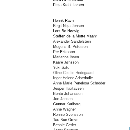
Freja Krahl Larsen
Henrik Ravn
Birgit Neja Jensen
Lars Bo Nødvig
Steffen de la Motte Maahr
Alexander Sandelstein
Mogens B. Petersen
Per Eriksson
Marianne Ibsen
Kaare Jønsson
Yuki Sato
Oline Cecilie Hedegaard
Inger Helene Adserballe
Anne Marie Penelosa Schröder
Jesper Haxtavsen
Bente Johansson
Jan Jensen
Gunnar Karlberg
Anne Wagner
Ronnie Svensson
Tau Bue Greve
Bessie Getler