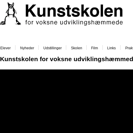
Elever
Nyheder
Udstillinger
Skolen
Film
Links
Prakt
Kunstskolen for voksne udviklingshæmme